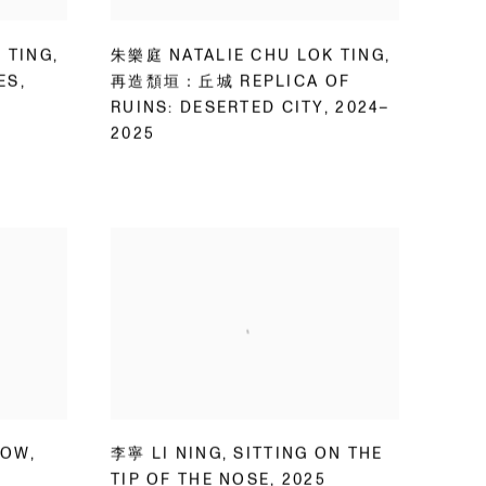
 TING
,
朱樂庭 NATALIE CHU LOK TING
,
ES
,
再造頹垣：丘城 REPLICA OF
RUINS: DESERTED CITY
,
2024–
2025
HOW
,
李寧 LI NING
,
SITTING ON THE
TIP OF THE NOSE
,
2025