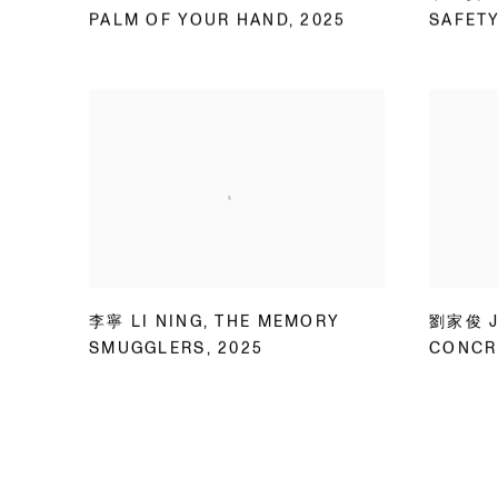
PALM OF YOUR HAND
,
2025
SAFETY
李寧 LI NING
,
THE MEMORY
劉家俊 J
SMUGGLERS
,
2025
CONCR