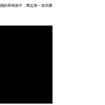
踐的爭嗚當中，嚮起第一首四重