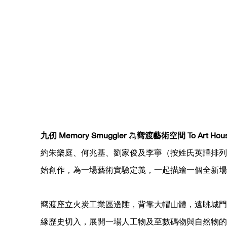
九仞 Memory Smuggler
為
嚮渡藝術空間 To Art Hou
約朱樂庭、何兆基、劉家俊及李寧（按姓氏英譯排列
始創作，為一場藝術實驗定義，一起描繪一個全新場
嚮渡座立火炭工業區邊陲，背靠大帽山體，遠眺城門
緣歷史切入，展開一場人工物及至數碼物與自然物的