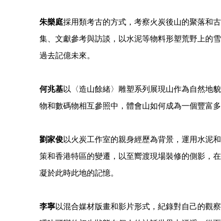
朱樂庭
採用類考古的方式，考察火炭後山的聚落和古
集、文獻參考與訪談，以水泥等物料形塑荒野上的雪
過去記億未來。
何兆基
以〈造山餘緒〉雕塑系列展現山作為自然地貌
物和數碼物相互參照中，體會山如何成為一個豐富多
劉家俊
以火炭工作室的親身經歷為背景，運用水泥和
策和香港特區的變遷，以至嚮渡現場裝修的側影，在
凝於此時此地的記憶。
李寧
以混合媒材版畫和影片形式，紀錄對自己的觀察