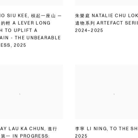
O SIU KEE
,
槓起一座山 —
朱樂庭 NATALIE CHU LOK
輕 A LEVER LONG
遺物系列 ARTEFACT SERI
 TO UPLIFT A
2024–2025
AIN - THE UNBEARABLE
NESS
,
2025
AY LAU KA CHUN
,
進行
李寧 LI NING
,
TO THE S
一 IN PROGRESS:
2025